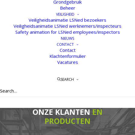
Grondgebruik
DE
GESCHIEDENIS
Beheer
VEILIGHEID
Veiligheidsanimatie LSNed bezoekers
Veiligheidsanimatie LSNed werknemers/inspecteurs
Safety animation for LSNed employees/inspectors
NIEUWS
CONTACT
Contact
Klachtenformulier
Vacatures
SEARCH
ONZE KLANTEN
EN
PRODUCTEN