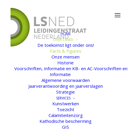
HOME
OVER LSNED
De toekomst ligt onder ons!
Facts & Figures
FACTS
& FIGURES
Onze mensen
Historie
Voorschriften, Informatie en KB- en AC-Voorschriften en
Informatie
Algemene voorwaarden
Jaarverantwoording en jaarverslagen
Strategie
SERVICES
Kunstwerken
Toezicht
Calamiteitenzorg
Kathodische bescherming
GIS