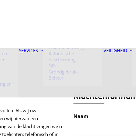
 onder
Kunstwerken
Toezicht
Calamiteitenzorg
SERVICES
VEILIGHEID
- en
Kathodische
 en
bescherming
GIS
Grondgebruik
Beheer
ing en
Klachtenformuli
vullen. Als wij uw
Naam
en wij hiervan een
ing van de klacht vragen we u
oelichten: telefonisch of in