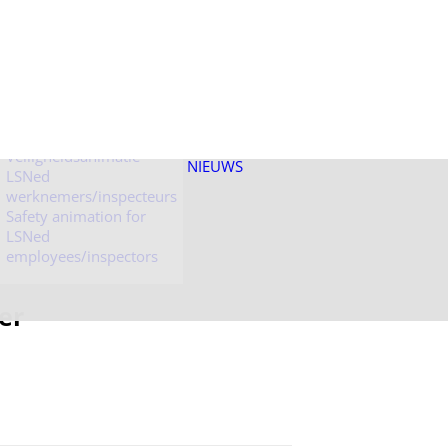
Veiligheidsanimatie
LSNed bezoekers
Veiligheidsanimatie
NIEUWS
LSNed
werknemers/inspecteurs
Safety animation for
LSNed
employees/inspectors
er