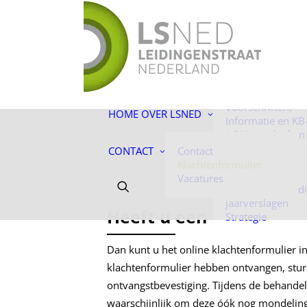
De toekomst ligt
ons!
Facts & Figures
Onze mensen
Historie
Voorschriften,
HOME
OVER LSNED
Informatie en KB
AC-Voorschriften
Informatie
CONTACT
Contact
Algemene
Klachtenformulier
voorwaarden
Vacatures
Jaarverantwoord
jaarverslagen
Heeft u een klacht?
Strategie
Dan kunt u het online klachtenformulier in
klachtenformulier hebben ontvangen, stur
ontvangstbevestiging. Tijdens de behandel
waarschijnlijk om deze óók nog mondeling t