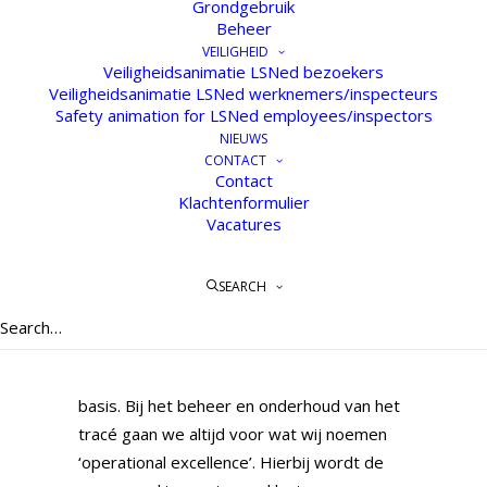
Grondgebruik
Is onzichtbaar en stil
Beheer
Biedt mogelijkheden voor meervoudig
VEILIGHEID
Veiligheidsanimatie LSNed bezoekers
ruimtegebruik
Veiligheidsanimatie LSNed werknemers/inspecteurs
Safety animation for LSNed employees/inspectors
We geloven er dan ook in dat ondergronds
NIEUWS
transport de toekomst heeft.
CONTACT
Contact
Onze rol hierbij
Klachtenformulier
Vacatures
LSNed biedt een ongestoord en duurzaam
gebruik van de leidingenstraat voor kabels
SEARCH
en leidingen, waarbij veiligheid en milieu
centraal staan.
Deskundigheid en professionaliteit is onze
basis. Bij het beheer en onderhoud van het
tracé gaan we altijd voor wat wij noemen
‘operational excellence’. Hierbij wordt de