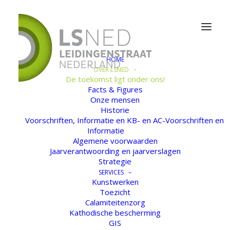
HOME
OVER LSNED
De toekomst ligt onder ons!
Facts & Figures
Ondergronds transport
Onze mensen
heeft de toekomst
Historie
Voorschriften, Informatie en KB- en AC-Voorschriften en
Informatie
Waar problemen rondom milieu,
Algemene voorwaarden
verkeersdrukte en veiligheid bovengronds
Jaarverantwoording en jaarverslagen
Strategie
toenemen, biedt ondergronds transport
SERVICES
oplossingen. Transport door leidingen:
Kunstwerken
Toezicht
Is veilig, snel en duurzaam
Calamiteitenzorg
Vermindert wegverkeer
Kathodische bescherming
GIS
Draagt bij aan een gunstig klimaat