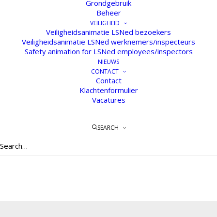
Grondgebruik
Beheer
VEILIGHEID
Veiligheidsanimatie LSNed bezoekers
Veiligheidsanimatie LSNed werknemers/inspecteurs
Safety animation for LSNed employees/inspectors
NIEUWS
CONTACT
Contact
Klachtenformulier
Vacatures
Algemene voorwaarden (.pdf)
SEARCH