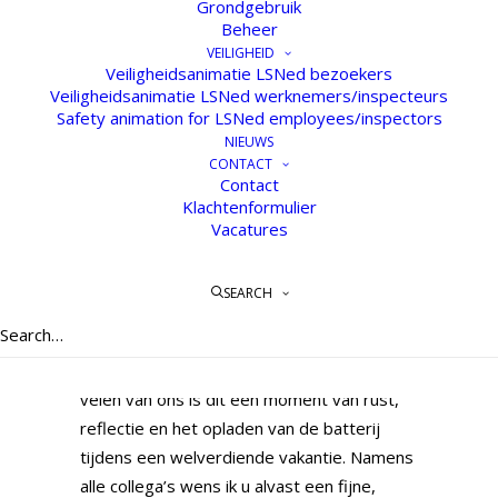
Grondgebruik
Beheer
VEILIGHEID
Veiligheidsanimatie LSNed bezoekers
Veiligheidsanimatie LSNed werknemers/inspecteurs
Safety animation for LSNed employees/inspectors
NIEUWS
CONTACT
Contact
Klachtenformulier
Vacatures
Samen vooruit in een veranderende
SEARCH
wereld
De zomerperiode is aangebroken. Voor
velen van ons is dit een moment van rust,
reflectie en het opladen van de batterij
tijdens een welverdiende vakantie. Namens
alle collega’s wens ik u alvast een fijne,