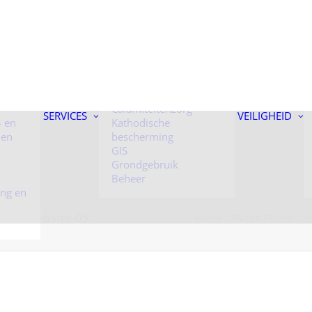
 onder
Kunstwerken
Toezicht
Calamiteitenzorg
SERVICES
VEILIGHEID
- en
Kathodische
 en
bescherming
GIS
Grondgebruik
Beheer
ing en
rond-website-05
Home
Facts & Figures
1