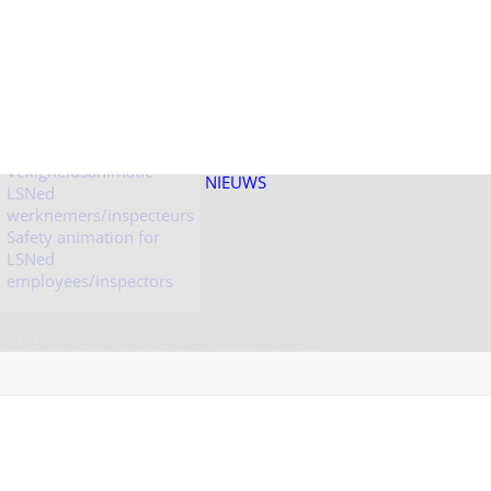
Veiligheidsanimatie
LSNed bezoekers
Veiligheidsanimatie
NIEUWS
LSNed
werknemers/inspecteurs
Safety animation for
LSNed
employees/inspectors
91217-lsnned-infographic-achtergrond-website-05