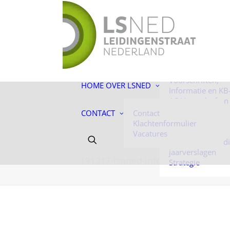
De toekomst ligt
ons!
Facts & Figures
Onze mensen
Historie
Voorschriften,
HOME
OVER LSNED
Informatie en KB
AC-Voorschriften
Informatie
CONTACT
Contact
Algemene
Klachtenformulier
voorwaarden
Vacatures
Jaarverantwoord
jaarverslagen
191217-lsnned-infographic-achterg
Strategie