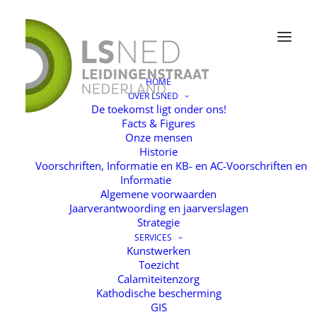
HOME
OVER LSNED
LSned-infographic-04
De toekomst ligt onder ons!
Facts & Figures
Home
Facts & Figures
LSned-infographic-04
Onze mensen
Historie
Voorschriften, Informatie en KB- en AC-Voorschriften en
Informatie
Algemene voorwaarden
Jaarverantwoording en jaarverslagen
Strategie
SERVICES
Kunstwerken
Toezicht
Calamiteitenzorg
Kathodische bescherming
GIS