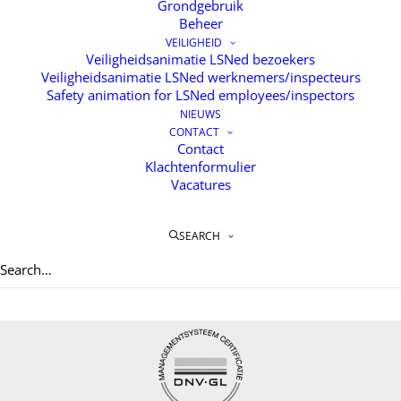
Grondgebruik
Beheer
VEILIGHEID
Veiligheidsanimatie LSNed bezoekers
Veiligheidsanimatie LSNed werknemers/inspecteurs
Safety animation for LSNed employees/inspectors
NIEUWS
CONTACT
Contact
Klachtenformulier
Vacatures
Home
Over LSNED
Services
SEARCH
Veiligheid
Nieuws
Contact