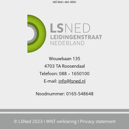
Wouwbaan 135
4703 TA Roosendaal
Telefoon: 088 – 1650100
E-mail:
info@lsned.nl
Noodnummer: 0165-548648
© LSNed 2023 I
WNT verklaring
I
Privacy statement