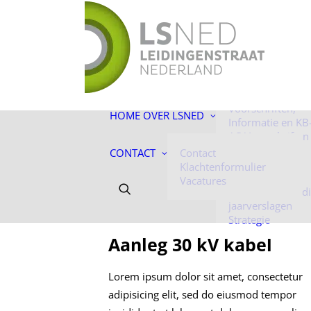
De toekomst ligt
ons!
Facts & Figures
Onze mensen
Historie
Voorschriften,
HOME
OVER LSNED
Informatie en KB
AC-Voorschriften
Informatie
CONTACT
Contact
Algemene
Klachtenformulier
voorwaarden
Vacatures
Jaarverantwoord
jaarverslagen
Strategie
Aanleg 30 kV kabel
Lorem ipsum dolor sit amet, consectetur
adipisicing elit, sed do eiusmod tempor