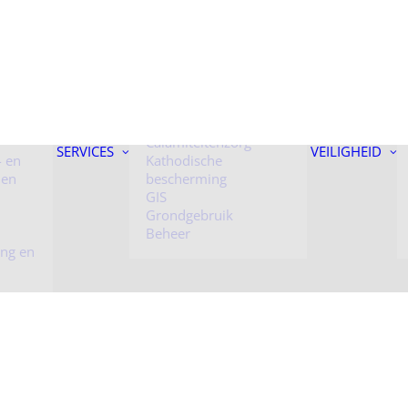
 onder
Kunstwerken
Toezicht
Calamiteitenzorg
SERVICES
VEILIGHEID
- en
Kathodische
 en
bescherming
GIS
Grondgebruik
Beheer
ing en