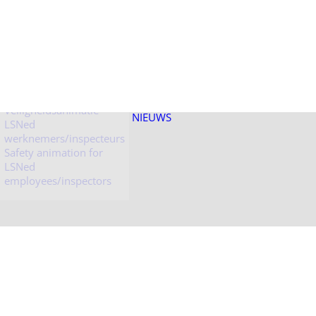
Veiligheidsanimatie
LSNed bezoekers
Veiligheidsanimatie
NIEUWS
LSNed
werknemers/inspecteurs
Safety animation for
LSNed
employees/inspectors