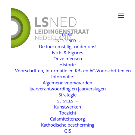
HOME
OVER LSNED
foto2
De toekomst ligt onder ons!
Facts & Figures
Home
Home
foto2
Onze mensen
Historie
Voorschriften, Informatie en KB- en AC-Voorschriften en
Informatie
Algemene voorwaarden
Jaarverantwoording en jaarverslagen
Strategie
SERVICES
Kunstwerken
Toezicht
Calamiteitenzorg
Kathodische bescherming
GIS