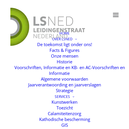
HOME
OVER LSNED
icon1
De toekomst ligt onder ons!
Facts & Figures
Home
Home
icon1
Onze mensen
Historie
Voorschriften, Informatie en KB- en AC-Voorschriften en
Informatie
Algemene voorwaarden
Jaarverantwoording en jaarverslagen
Strategie
SERVICES
Kunstwerken
Toezicht
Calamiteitenzorg
Kathodische bescherming
GIS