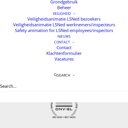
Grondgebruik
Beheer
VEILIGHEID
Veiligheidsanimatie LSNed bezoekers
Veiligheidsanimatie LSNed werknemers/inspecteurs
Safety animation for LSNed employees/inspectors
NIEUWS
CONTACT
Contact
Home
Klachtenformulier
Over LSNED
Vacatures
Services
Veiligheid
Nieuws
SEARCH
Contact