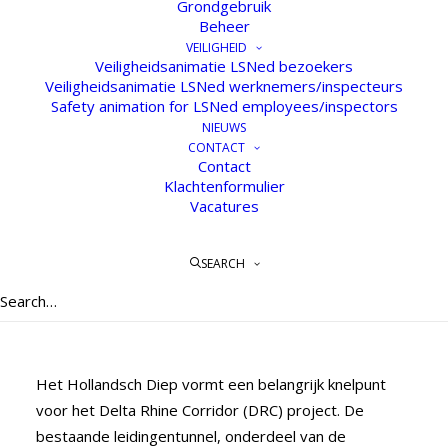
Grondgebruik
Beheer
VEILIGHEID
Veiligheidsanimatie LSNed bezoekers
Veiligheidsanimatie LSNed werknemers/inspecteurs
Safety animation for LSNed employees/inspectors
NIEUWS
CONTACT
Contact
Klachtenformulier
#6 Quickscan
Vacatures
‘Toekomstbestendige
passage Hollandsch Diep
SEARCH
Delta Rhine Corridor’
17 SEPTEMBER 2024
Het Hollandsch Diep vormt een belangrijk knelpunt
voor het Delta Rhine Corridor (DRC) project. De
bestaande leidingentunnel, onderdeel van de