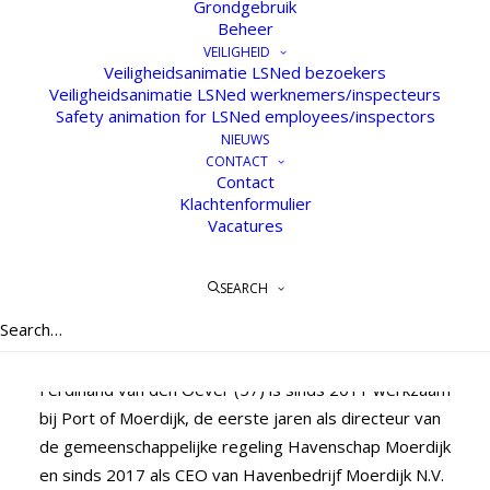
Grondgebruik
Beheer
VEILIGHEID
Veiligheidsanimatie LSNed bezoekers
Veiligheidsanimatie LSNed werknemers/inspecteurs
Ferdinand van den Oever
Safety animation for LSNed employees/inspectors
nieuwe directeur
NIEUWS
CONTACT
Leidingenstraat Nederland
Contact
Klachtenformulier
29 JUNI 2022
Vacatures
De heer F.J. (Ferdinand) van den Oever is per 1
SEARCH
oktober 2022 directeur van de Leidingenstraat
Nederland (LSNed). Hij heeft Peter Donk opgevolgd
die met pensioen is gegaan.
Ferdinand van den Oever (57) is sinds 2011 werkzaam
bij Port of Moerdijk, de eerste jaren als directeur van
de gemeenschappelijke regeling Havenschap Moerdijk
en sinds 2017 als CEO van Havenbedrijf Moerdijk N.V.