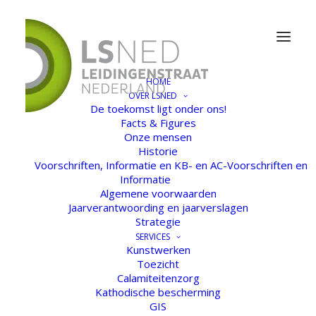
HOME
OVER LSNED
Nothing found.
De toekomst ligt onder ons!
Facts & Figures
Onze mensen
Historie
Voorschriften, Informatie en KB- en AC-Voorschriften en
Home
Informatie
Over LSNED
Algemene voorwaarden
Services
Jaarverantwoording en jaarverslagen
Veiligheid
Strategie
Nieuws
SERVICES
Contact
Kunstwerken
Toezicht
Calamiteitenzorg
Kathodische bescherming
GIS