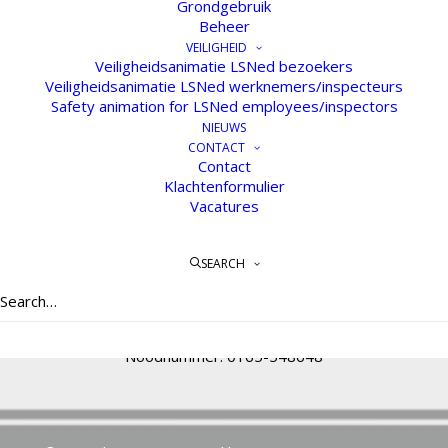
Grondgebruik
Beheer
VEILIGHEID
Veiligheidsanimatie LSNed bezoekers
Veiligheidsanimatie LSNed werknemers/inspecteurs
Safety animation for LSNed employees/inspectors
NIEUWS
CONTACT
Contact
Klachtenformulier
Vacatures
Wouwbaan 135
4703 TA Roosendaal
SEARCH
Telefoon: 088 – 1650100
E-mail:
info@lsned.nl
Noodnummer: 0165-548648