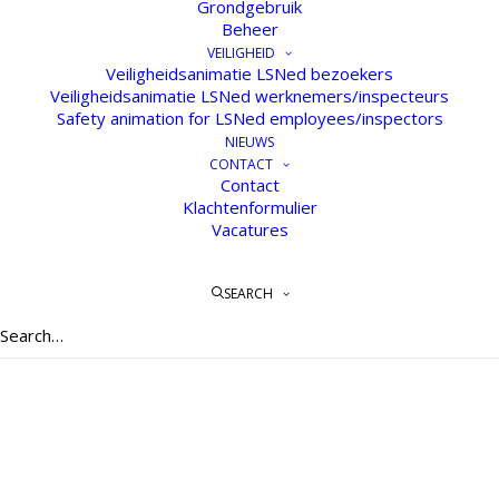
Grondgebruik
Beheer
VEILIGHEID
Veiligheidsanimatie LSNed bezoekers
Veiligheidsanimatie LSNed werknemers/inspecteurs
Safety animation for LSNed employees/inspectors
KLANTENDAG 19 MEI 2022
NIEUWS
CONTACT
Eindelijk was het weer een keer zover: de
Contact
klantendag. Een dag waarop we als LSNed de
Klachtenformulier
Vacatures
deelnemers in de buisleidingenstraat
samenkomen om met elkaar de…
SEARCH