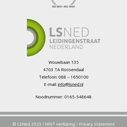
Wouwbaan 135
4703 TA Roosendaal
Telefoon: 088 – 1650100
E-mail:
info@lsned.nl
Noodnummer: 0165-548648
© LSNed 2023 I
WNT verklaring
I
Privacy statement