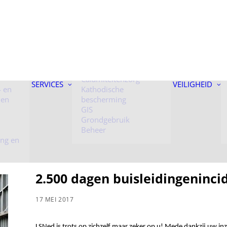
 onder
Kunstwerken
Toezicht
Calamiteitenzorg
SERVICES
VEILIGHEID
- en
Kathodische
 en
bescherming
GIS
Grondgebruik
Beheer
ing en
2.500 dagen buisleidingenincid
17 MEI 2017
LSNed is trots op zichzelf maar zeker op u! Mede dankzij uw inz