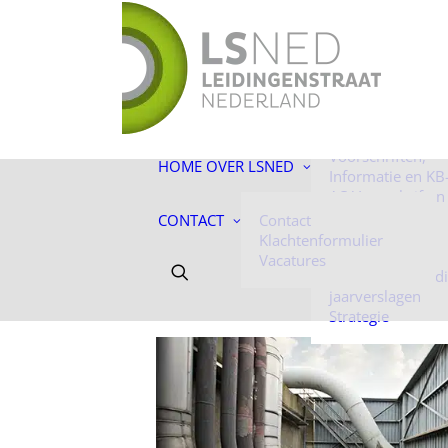
De toekomst ligt
ons!
Facts & Figures
Onze mensen
Historie
Voorschriften,
HOME
OVER LSNED
Informatie en KB
AC-Voorschriften
Informatie
CONTACT
Contact
Algemene
Klachtenformulier
voorwaarden
Vacatures
Jaarverantwoord
jaarverslagen
Strategie