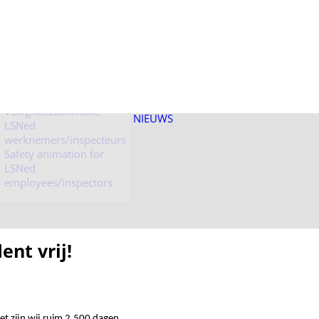
Veiligheidsanimatie
LSNed bezoekers
Veiligheidsanimatie
NIEUWS
LSNed
werknemers/inspecteurs
Safety animation for
LSNed
employees/inspectors
ent vrij!
et zijn wij ruim 2.500 dagen