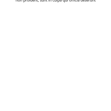
non proident, sunt in culpa qui officia deserunt
Samen vooruit in een veranderende wereld
De zomerperiode is aangebroken. Voor
velen van ons is dit…