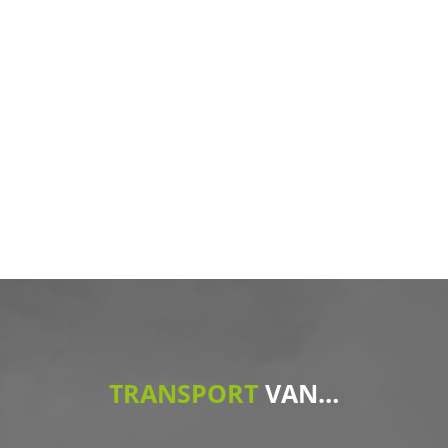
AANLEG 30 KV KABEL
Lorem ipsum dolor sit amet, consectetur adipisicing
elit, sed do eiusmod tempor incididunt ut labore et
dolore magna aliqua. Ut enim ad minim veniam, quis
nostrud exercitation ullamco laboris nisi ut aliquip ex
TRANSPORT
VAN…