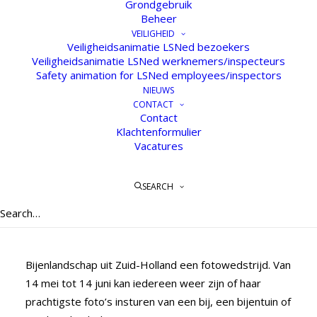
Grondgebruik
Beheer
VEILIGHEID
Veiligheidsanimatie LSNed bezoekers
Veiligheidsanimatie LSNed werknemers/inspecteurs
Safety animation for LSNed employees/inspectors
NIEUWS
CONTACT
Fotowedstrijd Bijenlandschap
Contact
West-Brabant 2022
Klachtenformulier
Vacatures
11 MEI 2022
SEARCH
Stuur je mooiste foto’s in voor de Bijenlandschap
Fotowedstrijd 2022!
Voor het zevende jaar op rij organiseert Groene Cirkel
Bijenlandschap uit Zuid-Holland een fotowedstrijd. Van
14 mei tot 14 juni kan iedereen weer zijn of haar
prachtigste foto’s insturen van een bij, een bijentuin of