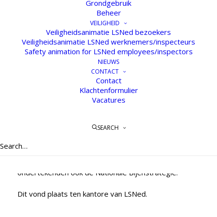
Grondgebruik
Beheer
VEILIGHEID
Veiligheidsanimatie LSNed bezoekers
Veiligheidsanimatie LSNed werknemers/inspecteurs
Safety animation for LSNed employees/inspectors
NIEUWS
CONTACT
LSNed ondertekent
Contact
bijenconvenant
Klachtenformulier
Vacatures
14 DECEMBER 2018
SEARCH
20 partijen, waaronder LSNed, ondertekenden op 12
december 2018 het convenant van het Bijenlandschap
West-Brabant. Dertien van deze partijen
ondertekenden ook de Nationale Bijenstrategie.
Dit vond plaats ten kantore van LSNed.