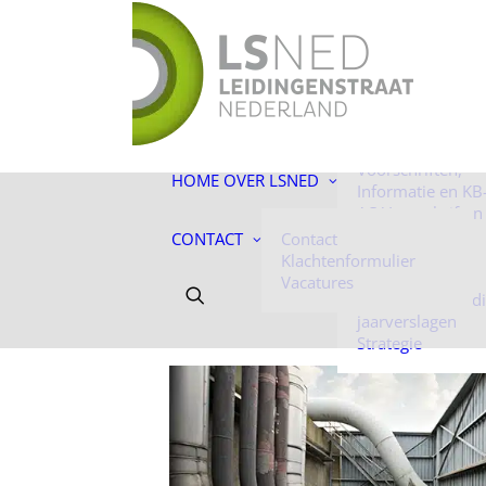
De toekomst ligt
ons!
Facts & Figures
Onze mensen
Historie
Voorschriften,
HOME
OVER LSNED
Informatie en KB
AC-Voorschriften
Informatie
CONTACT
Contact
Algemene
Klachtenformulier
voorwaarden
Vacatures
Jaarverantwoord
jaarverslagen
Strategie