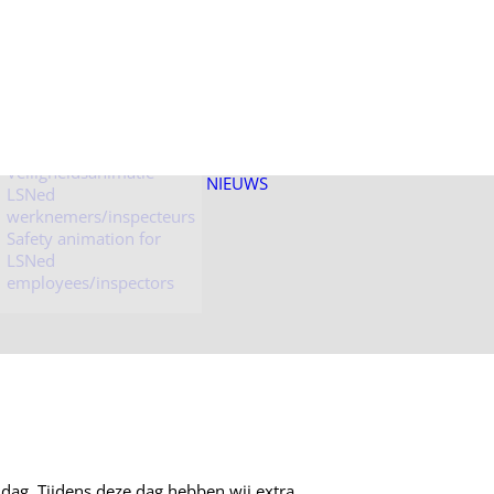
Veiligheidsanimatie
LSNed bezoekers
Veiligheidsanimatie
NIEUWS
LSNed
werknemers/inspecteurs
Safety animation for
LSNed
employees/inspectors
ndag. Tijdens deze dag hebben wij extra