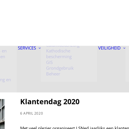
 onder
Kunstwerken
Toezicht
Calamiteitenzorg
SERVICES
VEILIGHEID
- en
Kathodische
 en
bescherming
GIS
Grondgebruik
Beheer
ing en
Klantendag 2020
6 APRIL 2020
Met veel plezier organiseert LSNed jaarlijks een klante