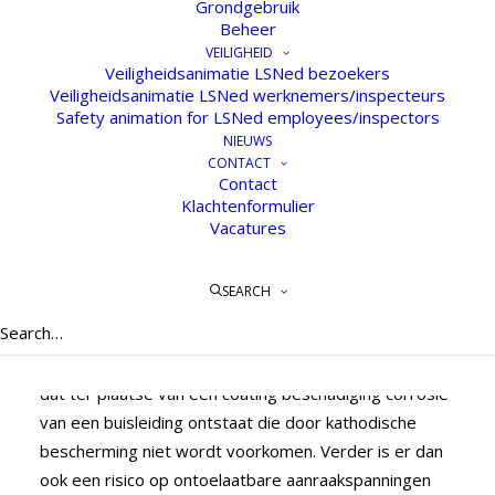
Grondgebruik
Beheer
VEILIGHEID
Veiligheidsanimatie LSNed bezoekers
Veiligheidsanimatie LSNed werknemers/inspecteurs
Maatregelen i.v.m.
Safety animation for LSNed employees/inspectors
hoogspanningsbeïnvloeding
NIEUWS
CONTACT
op stalen buisleidingen
Contact
Klachtenformulier
8 JANUARI 2021
Vacatures
Wisselstroombeïnvloeding op de stalen buisleidingen
SEARCH
in de Buisleidingenstraat wordt veroorzaakt door
boven- en ondergrondse hoogspanningsverbindingen.
Indien deze beïnvloeding te groot is er een klein risico
dat ter plaatse van een coating beschadiging corrosie
van een buisleiding ontstaat die door kathodische
bescherming niet wordt voorkomen. Verder is er dan
ook een risico op ontoelaatbare aanraakspanningen