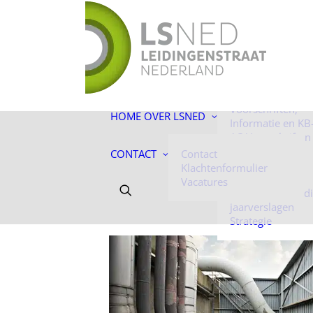
De toekomst ligt
ons!
Facts & Figures
Onze mensen
Historie
Voorschriften,
HOME
OVER LSNED
Informatie en KB
AC-Voorschriften
Informatie
CONTACT
Contact
Algemene
Klachtenformulier
voorwaarden
Vacatures
Jaarverantwoord
jaarverslagen
Strategie