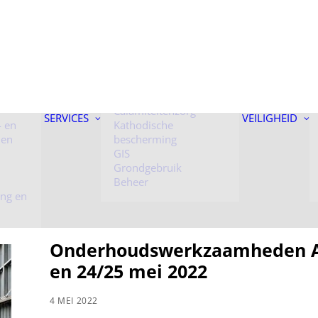
 onder
Kunstwerken
Toezicht
Calamiteitenzorg
SERVICES
VEILIGHEID
- en
Kathodische
 en
bescherming
GIS
Grondgebruik
Beheer
ing en
Onderhoudswerkzaamheden Air
en 24/25 mei 2022
4 MEI 2022