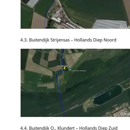
4.3. Buitendijk Strijensas – Hollands Diep Noord
4.4. Buitendijk O., Klundert – Hollands Diep Zuid