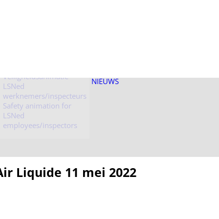
Veiligheidsanimatie
LSNed bezoekers
Veiligheidsanimatie
NIEUWS
LSNed
werknemers/inspecteurs
Safety animation for
LSNed
employees/inspectors
 Liquide 11 mei 2022