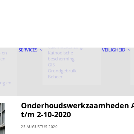
 onder
Kunstwerken
Toezicht
Calamiteitenzorg
SERVICES
VEILIGHEID
- en
Kathodische
 en
bescherming
GIS
Grondgebruik
Beheer
ing en
Onderhoudswerkzaamheden Air
t/m 2-10-2020
25 AUGUSTUS 2020