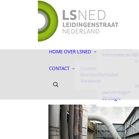
De toekomst ligt
ons!
Facts & Figures
Onze mensen
Historie
Voorschriften,
HOME
OVER LSNED
Informatie en KB
AC-Voorschriften
Informatie
CONTACT
Contact
Algemene
Klachtenformulier
voorwaarden
Vacatures
Jaarverantwoord
jaarverslagen
Strategie