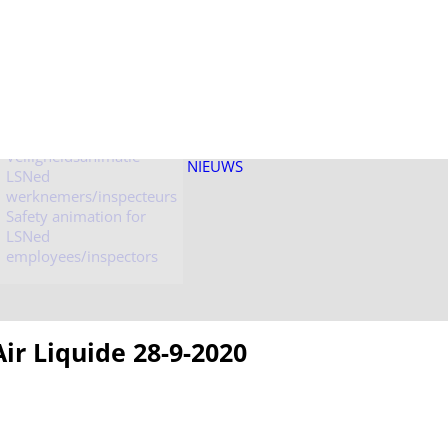
Veiligheidsanimatie
LSNed bezoekers
Veiligheidsanimatie
NIEUWS
LSNed
werknemers/inspecteurs
Safety animation for
LSNed
employees/inspectors
 Liquide 28-9-2020