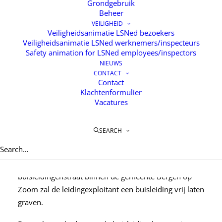
Grondgebruik
Beheer
VEILIGHEID
Veiligheidsanimatie LSNed bezoekers
Veiligheidsanimatie LSNed werknemers/inspecteurs
Safety animation for LSNed employees/inspectors
NIEUWS
CONTACT
Onderhoudswerkzaamheden
Contact
in Bergen op Zoom
Klachtenformulier
Vacatures
25 APRIL 2018
SEARCH
In het ondergrondse netwerk van één van onze
leidingexploitanten wordt binnenkort gepland
onderhoud gepleegd. Op meerdere locaties in de
buisleidingenstraat binnen de gemeente Bergen op
Zoom zal de leidingexploitant een buisleiding vrij laten
graven.